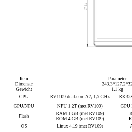
Item
Parameter
Dimensie
243,3*127,2*3
Gewicht
1,1 kg
CPU
RV1109 dual-core A7, 1,5 GHz
RK3288
GPU/NPU
NPU 1,2T (met RV109)
GPU 
RAM 1 GB (met RV109)
R
Flash
ROM 4 GB (met RV109)
R
OS
Linux 4.19 (met RV109)
A