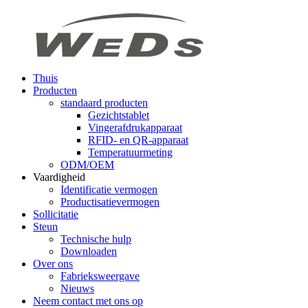
Thuis
Producten
standaard producten
Gezichtstablet
Vingerafdrukapparaat
RFID- en QR-apparaat
Temperatuurmeting
ODM/OEM
Vaardigheid
Identificatie vermogen
Productisatievermogen
Sollicitatie
Steun
Technische hulp
Downloaden
Over ons
Fabrieksweergave
Nieuws
Neem contact met ons op