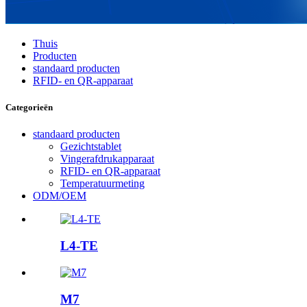
Thuis
Producten
standaard producten
RFID- en QR-apparaat
Categorieën
standaard producten
Gezichtstablet
Vingerafdrukapparaat
RFID- en QR-apparaat
Temperatuurmeting
ODM/OEM
L4-TE
M7