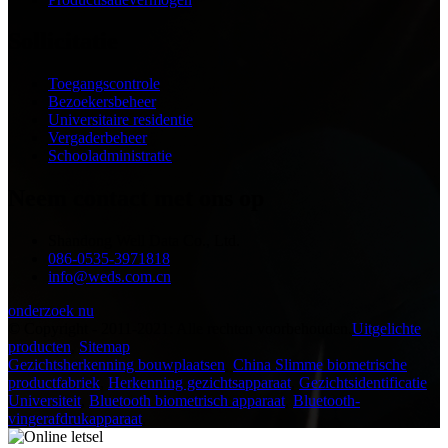
Sollicitatie
Toegangscontrole
Bezoekersbeheer
Universitaire residentie
Vergaderbeheer
Schooladministratie
Neem contact met ons op
Shandong Well Data Co., Ltd.
086-0535-3971818
info@weds.com.cn
onderzoek nu
© Copyright - 2011-2021: Alle rechten voorbehouden.
Uitgelichte
producten
,
Sitemap
Gezichtsherkenning bouwplaatsen
,
China Slimme biometrische
productfabriek
,
Herkenning gezichtsapparaat
,
Gezichtsidentificatie
Universiteit
,
Bluetooth biometrisch apparaat
,
Bluetooth-
vingerafdrukapparaat
,