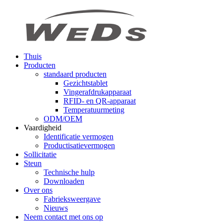
Thuis
Producten
standaard producten
Gezichtstablet
Vingerafdrukapparaat
RFID- en QR-apparaat
Temperatuurmeting
ODM/OEM
Vaardigheid
Identificatie vermogen
Productisatievermogen
Sollicitatie
Steun
Technische hulp
Downloaden
Over ons
Fabrieksweergave
Nieuws
Neem contact met ons op