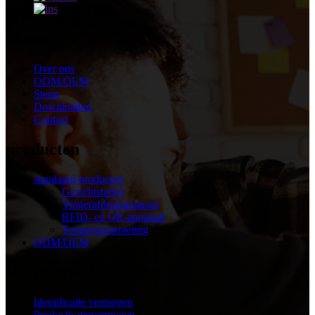
Menu
Over ons
ODM/OEM
Steun
Downloaden
Contact
producten
standaard producten
Gezichtstablet
Vingerafdrukapparaat
RFID- en QR-apparaat
Temperatuurmeting
ODM/OEM
Vaardigheid
Identificatie vermogen
Productisatievermogen