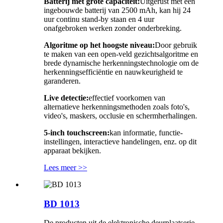
Batterij met grote capaciteit:
Uitgerust met een
ingebouwde batterij van 2500 mAh, kan hij 24
uur continu stand-by staan ​​en 4 uur
onafgebroken werken zonder onderbreking.
Algoritme op het hoogste niveau:
Door gebruik
te maken van een open-veld gezichtsalgoritme en
brede dynamische herkenningstechnologie om de
herkenningsefficiëntie en nauwkeurigheid te
garanderen.
Live detectie:
effectief voorkomen van
alternatieve herkenningsmethoden zoals foto's,
video's, maskers, occlusie en schermherhalingen.
5-inch touchscreen:
kan informatie, functie-
instellingen, interactieve handelingen, enz. op dit
apparaat bekijken.
Lees meer >>
BD 1013
De producten uit de elektronische deurplaatserie