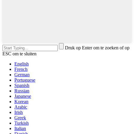
Druk op Enter om te zoeken of op
ESC om te sluiten
English
French
German
Portuguese
Spanish
Russian
Japanese
Korean
Arabic
Irish
Greek
Turkish
Italian
Danish