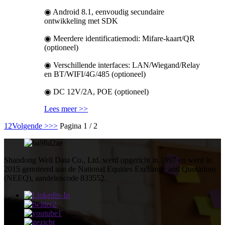
◉ Android 8.1, eenvoudig secundaire
ontwikkeling met SDK
◉ Meerdere identificatiemodi: Mifare-kaart/QR
(optioneel)
◉ Verschillende interfaces: LAN/Wiegand/Relay
en BT/WIFI/4G/485 (optioneel)
◉ DC 12V/2A, POE (optioneel)
Lees meer >>
1
2
Volgende >
>>
Pagina 1 / 2
Shandong Well Data Co., Ltd. werd opgericht in 1997 en werd in
2015 genoteerd aan de National Equities Exchange and Quotations
(NEEQ), aandelencode 833552.