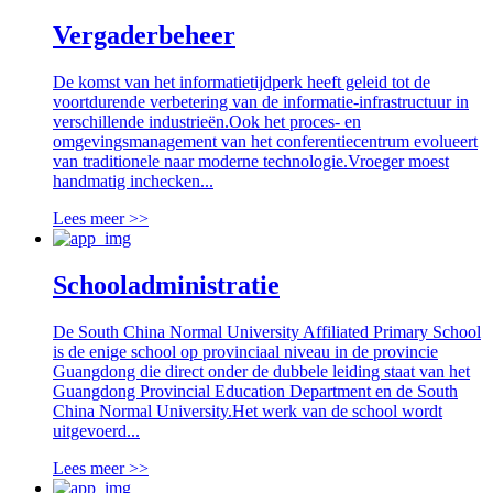
Vergaderbeheer
De komst van het informatietijdperk heeft geleid tot de
voortdurende verbetering van de informatie-infrastructuur in
verschillende industrieën.Ook het proces- en
omgevingsmanagement van het conferentiecentrum evolueert
van traditionele naar moderne technologie.Vroeger moest
handmatig inchecken...
Lees meer >>
Schooladministratie
De South China Normal University Affiliated Primary School
is de enige school op provinciaal niveau in de provincie
Guangdong die direct onder de dubbele leiding staat van het
Guangdong Provincial Education Department en de South
China Normal University.Het werk van de school wordt
uitgevoerd...
Lees meer >>