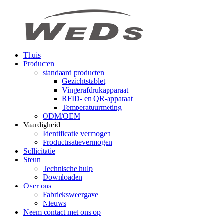
Thuis
Producten
standaard producten
Gezichtstablet
Vingerafdrukapparaat
RFID- en QR-apparaat
Temperatuurmeting
ODM/OEM
Vaardigheid
Identificatie vermogen
Productisatievermogen
Sollicitatie
Steun
Technische hulp
Downloaden
Over ons
Fabrieksweergave
Nieuws
Neem contact met ons op