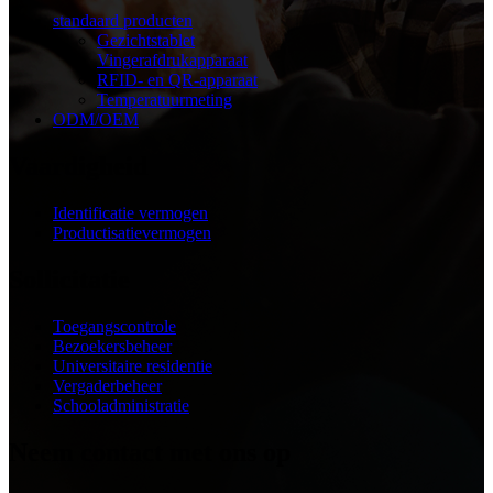
standaard producten
Gezichtstablet
Vingerafdrukapparaat
RFID- en QR-apparaat
Temperatuurmeting
ODM/OEM
Vaardigheid
Identificatie vermogen
Productisatievermogen
Sollicitatie
Toegangscontrole
Bezoekersbeheer
Universitaire residentie
Vergaderbeheer
Schooladministratie
Neem contact met ons op