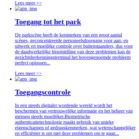
Lees meer >>
Toegang tot het park
De parkscène heeft de kenmerken van een groot aantal
scènes, geconcentreerde personeelsdoorgang voor aan- en
uitwerk en moeilijke controle over buitenstaanders, dus voor
de daadwerkelijke blootstelling van deze problemen kan de
gezichtsherkenningsterminal het bovengenoemde probleem
perfect oplossen...
Lees meer >>
Toegangscontrole
In een steeds digitaler wordende wereld wordt het
beschermen van vertrouwelijke informatie en het beheer van
mensen steeds moeilijker.Biometrische
authenticatietechnologie maakt gebruik van unieke
eigenschappen of gedragskenmerken, wat wetenschappelijker
en efficiënter is om met deze problemen om te gaan...