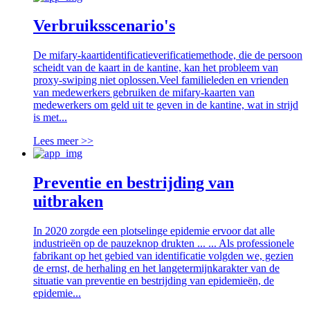
Verbruiksscenario's
De mifary-kaartidentificatieverificatiemethode, die de persoon
scheidt van de kaart in de kantine, kan het probleem van
proxy-swiping niet oplossen.Veel familieleden en vrienden
van medewerkers gebruiken de mifary-kaarten van
medewerkers om geld uit te geven in de kantine, wat in strijd
is met...
Lees meer >>
Preventie en bestrijding van
uitbraken
In 2020 zorgde een plotselinge epidemie ervoor dat alle
industrieën op de pauzeknop drukten ... ... Als professionele
fabrikant op het gebied van identificatie volgden we, gezien
de ernst, de herhaling en het langetermijnkarakter van de
situatie van preventie en bestrijding van epidemieën, de
epidemie...