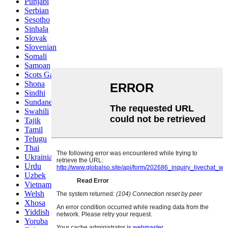
Punjabi
Serbian
Sesotho
Sinhala
Slovak
Slovenian
Somali
Samoan
Scots Gaelic
Shona
Sindhi
Sundanese
Swahili
Tajik
Tamil
Telugu
Thai
Ukrainian
Urdu
Uzbek
Vietnamese
Welsh
Xhosa
Yiddish
Yoruba