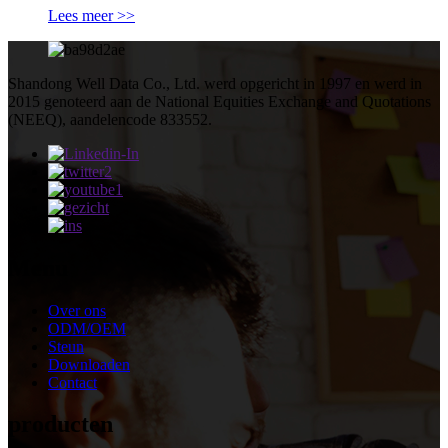
Lees meer >>
Shandong Well Data Co., Ltd. werd opgericht in 1997 en werd in
2015 genoteerd aan de National Equities Exchange and Quotations
(NEEQ), aandelencode 833552.
Menu
Over ons
ODM/OEM
Steun
Downloaden
Contact
producten