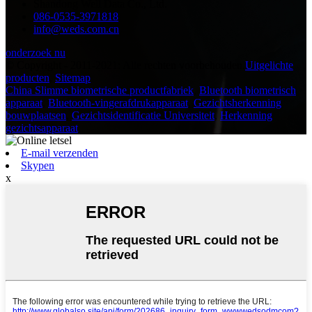
Shandong Well Data Co., Ltd.
086-0535-3971818
info@weds.com.cn
onderzoek nu
© Copyright - 2011-2021: Alle rechten voorbehouden.
Uitgelichte
producten
,
Sitemap
China Slimme biometrische productfabriek
,
Bluetooth biometrisch
apparaat
,
Bluetooth-vingerafdrukapparaat
,
Gezichtsherkenning
bouwplaatsen
,
Gezichtsidentificatie Universiteit
,
Herkenning
gezichtsapparaat
,
E-mail verzenden
Skypen
x