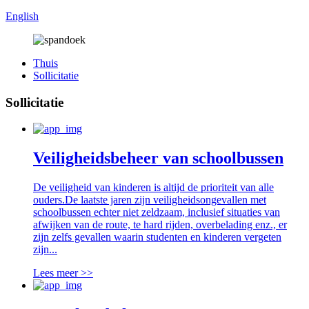
English
Thuis
Sollicitatie
Sollicitatie
Veiligheidsbeheer van schoolbussen
De veiligheid van kinderen is altijd de prioriteit van alle
ouders.De laatste jaren zijn veiligheidsongevallen met
schoolbussen echter niet zeldzaam, inclusief situaties van
afwijken van de route, te hard rijden, overbelading enz., er
zijn zelfs gevallen waarin studenten en kinderen vergeten
zijn...
Lees meer >>