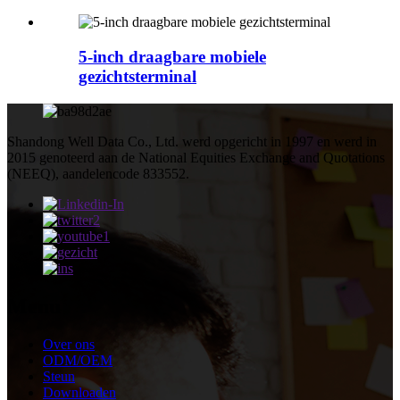
5-inch draagbare mobiele
gezichtsterminal
Shandong Well Data Co., Ltd. werd opgericht in 1997 en werd in
2015 genoteerd aan de National Equities Exchange and Quotations
(NEEQ), aandelencode 833552.
Menu
Over ons
ODM/OEM
Steun
Downloaden