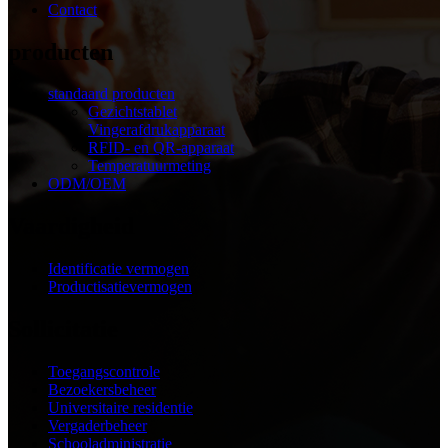
Contact
producten
standaard producten
Gezichtstablet
Vingerafdrukapparaat
RFID- en QR-apparaat
Temperatuurmeting
ODM/OEM
Vaardigheid
Identificatie vermogen
Productisatievermogen
Sollicitatie
Toegangscontrole
Bezoekersbeheer
Universitaire residentie
Vergaderbeheer
Schooladministratie