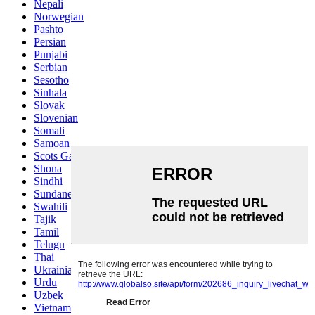
Nepali
Norwegian
Pashto
Persian
Punjabi
Serbian
Sesotho
Sinhala
Slovak
Slovenian
Somali
Samoan
Scots Gaelic
Shona
Sindhi
Sundanese
Swahili
Tajik
Tamil
Telugu
Thai
Ukrainian
Urdu
Uzbek
Vietnamese