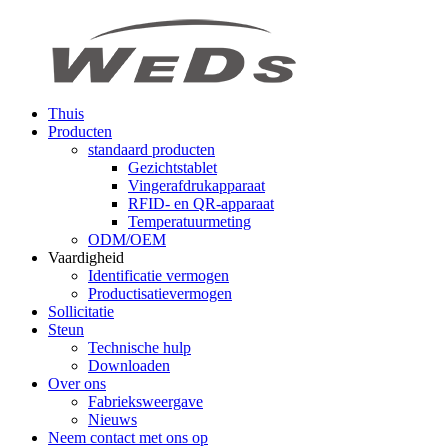
Thuis
Producten
standaard producten
Gezichtstablet
Vingerafdrukapparaat
RFID- en QR-apparaat
Temperatuurmeting
ODM/OEM
Vaardigheid
Identificatie vermogen
Productisatievermogen
Sollicitatie
Steun
Technische hulp
Downloaden
Over ons
Fabrieksweergave
Nieuws
Neem contact met ons op