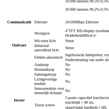
10.000 mensen 99,5% 0,5%
20.000 mensen 99,2% 0,5%
Communicatie
Ethernet
10/100Mbps Ethernet
4''
TFT H
D-display (resolut
Weergave
Helderheid
400cd/㎡
Wit extra licht
Steun
O
uitvoer
Infrarood
Steun
aanvullend licht
Ingebouwde luidspreker, v
Elektro-akoestisch
Ondersteuning van audio af
Aanknop
No
Herstartknop
No
Sabotageknop
No
Lichtgevoelige
No
module
Sensormodule voor
No
menselijk lichaam
5-punts capacitief touchscre
I
nvoer
reactietijd
＜
48 ms,
Touch screen
oppervlakte hardheid
＞
6H,