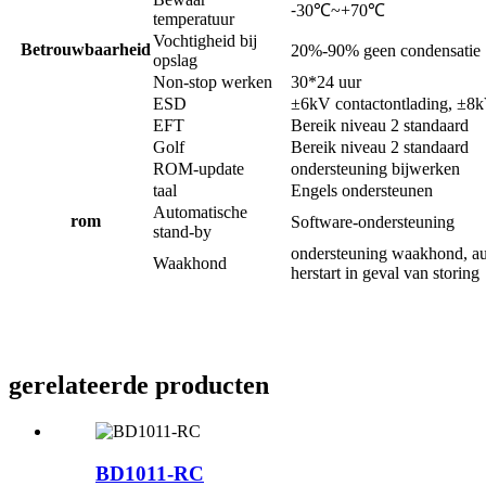
⁃30℃~+70℃
temperatuur
Vochtigheid bij
Betrouwbaarheid
20%-90% geen condensatie
opslag
Non-stop werken
30*24 uur
ESD
±6kV contactontlading, ±8k
EFT
Bereik niveau 2 standaard
Golf
Bereik niveau 2 standaard
ROM-update
ondersteuning bijwerken
taal
Engels ondersteunen
Automatische
rom
Software-ondersteuning
stand-by
ondersteuning waakhond, au
Waakhond
herstart in geval van storing
gerelateerde producten
BD1011-RC