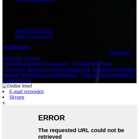
Neem contact met ons op
Shandong Well Data Co., Ltd.
086-0535-3971818
info@weds.com.cn
onderzoek nu
© Copyright - 2011-2021: Alle rechten voorbehouden.
Uitgelichte
producten
,
Sitemap
Gezichtsherkenning bouwplaatsen
,
Gezichtsidentificatie
Universiteit
,
Bluetooth-vingerafdrukapparaat
,
Bluetooth biometrisch
apparaat
,
Herkenning gezichtsapparaat
,
China Slimme biometrische
productfabriek
,
E-mail verzenden
Skypen
x