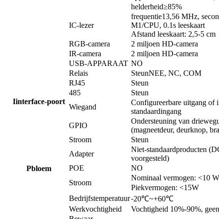
helderheid≥85%
frequentie
13,56 MHz, sec
on
IC-lezer
M1/CPU, 0.1s leeskaart
Afstand leeskaart: 2,5-5 cm
RGB-camera
2 miljoen HD-camera
IR-camera
2 miljoen HD-camera
USB-APPARAAT
NO
Relais
Steun
NEE, NC, COM
RJ45
Steun
485
Steun
I
interface-poort
Configureerbare uitgang of 
Wiegand
standaardingang
Ondersteuning van driewegu
GPIO
(magneetdeur, deurknop, br
Stroom
Steun
Niet-standaardproducten 
Adapter
voorgesteld)
POE
NO
P
bloem
Nominaal vermogen: <10 
Stroom
Piekvermogen: <15W
Bedrijfstemperatuur
⁃20℃~+60℃
Werkvochtigheid
Vochtigheid 10%-90%, geen
Bewaar