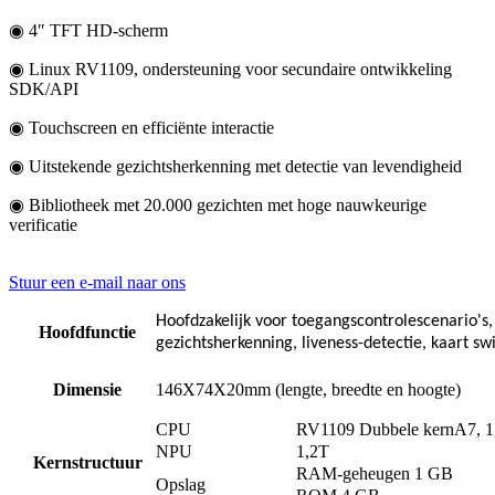
◉ 4″ TFT HD-scherm
◉ Linux RV1109, ondersteuning voor secundaire ontwikkeling
SDK/API
◉ Touchscreen en efficiënte interactie
◉ Uitstekende gezichtsherkenning met detectie van levendigheid
◉ Bibliotheek met 20.000 gezichten met hoge nauwkeurige
verificatie
Stuur een e-mail naar ons
Hoofdzakelijk voor toegangscontrolescenario's,
Hoofdfunctie
gezichtsherkenning, liveness-detectie, kaart sw
Dimensie
146X74X20mm (lengte, breedte en hoogte)
CPU
RV1109 Dubbele kern
A7, 
NPU
1,2T
Kernstructuur
RAM-geheugen 1 GB
Opslag