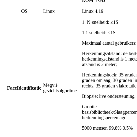
ROM 4 GB
O
S
Linux
Linux 4.19
1: N-snelheid: ≤1S
1:1 snelheid: ≤1S
Maximaal aantal gebruikers:
Herkenningsafstand: de best
herkenningsafstand is 1 mete
afstand is 2 meter;
Herkenningshoek: 35 grade
graden omlaag, 30 graden li
Megvii-
rechts, 35 graden vlakrotatie
F
ace
Identificatie
gezichtsalgoritme
Biopsie: live ondersteuning
Grootte
basisbibliotheek/Slaagperce
herkenningspercentage
5000 mensen 99,8% 0,5%